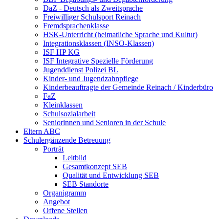
DaZ - Deutsch als Zweitsprache
Freiwilliger Schulsport Reinach
Fremdsprachenklasse
HSK-Unterricht (heimatliche Sprache und Kultur)
Integrationsklassen (INSO-Klassen)
ISF HP KG
ISF Integrative Spezielle Förderung
Jugenddienst Polizei BL
Kinder- und Jugendzahnpflege
Kinderbeauftragte der Gemeinde Reinach / Kinderbüro
FaZ
Kleinklassen
Schulsozialarbeit
Seniorinnen und Senioren in der Schule
Eltern ABC
Schulergänzende Betreuung
Porträt
Leitbild
Gesamtkonzept SEB
Qualität und Entwicklung SEB
SEB Standorte
Organigramm
Angebot
Offene Stellen