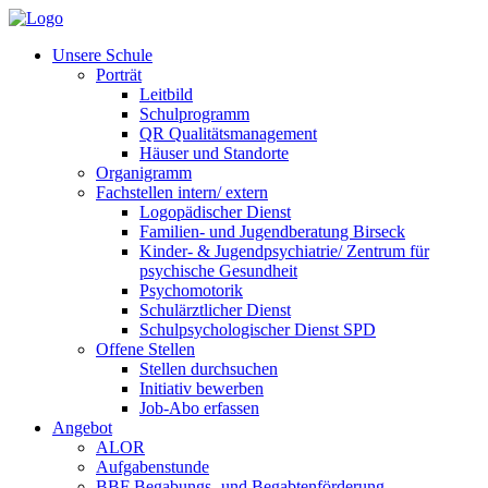
Unsere Schule
Porträt
Leitbild
Schulprogramm
QR Qualitätsmanagement
Häuser und Standorte
Organigramm
Fachstellen intern/ extern
Logopädischer Dienst
Familien- und Jugendberatung Birseck
Kinder- & Jugendpsychiatrie/ Zentrum für
psychische Gesundheit
Psychomotorik
Schulärztlicher Dienst
Schulpsychologischer Dienst SPD
Offene Stellen
Stellen durchsuchen
Initiativ bewerben
Job-Abo erfassen
Angebot
ALOR
Aufgabenstunde
BBF Begabungs- und Begabtenförderung