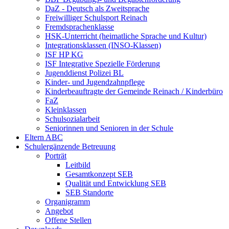
DaZ - Deutsch als Zweitsprache
Freiwilliger Schulsport Reinach
Fremdsprachenklasse
HSK-Unterricht (heimatliche Sprache und Kultur)
Integrationsklassen (INSO-Klassen)
ISF HP KG
ISF Integrative Spezielle Förderung
Jugenddienst Polizei BL
Kinder- und Jugendzahnpflege
Kinderbeauftragte der Gemeinde Reinach / Kinderbüro
FaZ
Kleinklassen
Schulsozialarbeit
Seniorinnen und Senioren in der Schule
Eltern ABC
Schulergänzende Betreuung
Porträt
Leitbild
Gesamtkonzept SEB
Qualität und Entwicklung SEB
SEB Standorte
Organigramm
Angebot
Offene Stellen