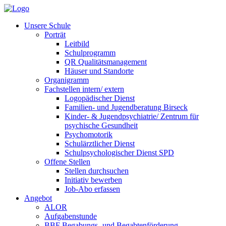
Unsere Schule
Porträt
Leitbild
Schulprogramm
QR Qualitätsmanagement
Häuser und Standorte
Organigramm
Fachstellen intern/ extern
Logopädischer Dienst
Familien- und Jugendberatung Birseck
Kinder- & Jugendpsychiatrie/ Zentrum für
psychische Gesundheit
Psychomotorik
Schulärztlicher Dienst
Schulpsychologischer Dienst SPD
Offene Stellen
Stellen durchsuchen
Initiativ bewerben
Job-Abo erfassen
Angebot
ALOR
Aufgabenstunde
BBF Begabungs- und Begabtenförderung