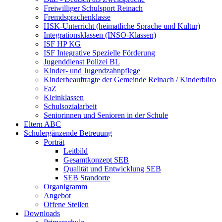
Freiwilliger Schulsport Reinach
Fremdsprachenklasse
HSK-Unterricht (heimatliche Sprache und Kultur)
Integrationsklassen (INSO-Klassen)
ISF HP KG
ISF Integrative Spezielle Förderung
Jugenddienst Polizei BL
Kinder- und Jugendzahnpflege
Kinderbeauftragte der Gemeinde Reinach / Kinderbüro
FaZ
Kleinklassen
Schulsozialarbeit
Seniorinnen und Senioren in der Schule
Eltern ABC
Schulergänzende Betreuung
Porträt
Leitbild
Gesamtkonzept SEB
Qualität und Entwicklung SEB
SEB Standorte
Organigramm
Angebot
Offene Stellen
Downloads