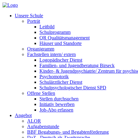
Unsere Schule
Porträt
Leitbild
Schulprogramm
QR Qualitätsmanagement
Häuser und Standorte
Organigramm
Fachstellen intern/ extern
Logopädischer Dienst
Familien- und Jugendberatung Birseck
Kinder- & Jugendpsychiatrie/ Zentrum für psychi
Psychomotorik
Schulärztlicher Dienst
Schulpsychologischer Dienst SPD
Offene Stellen
Stellen durchsuchen
Initiativ bewerben
Job-Abo erfassen
Angebot
ALOR
Aufgabenstunde
BBF Begabungs- und Begabtenförderung
DaZ - Deutsch als Zweitsprache